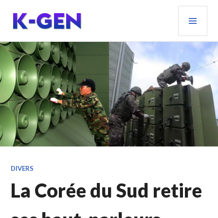
Aller
MEN
au
PRIN
contenu
principal
K-GEN
DIVERS
La Corée du Sud retire