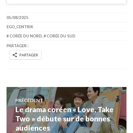
05/08/2025
EGO_CENTRIK
CORÉE DU NORD
,
CORÉE DU SUD
PARTAGER :
PARTAGER
Navigation
PRÉCÉDENT
Le drama coréen « Love, Take
Article
de
précédent :
Two » débute sur de bonnes
audiences
l’article