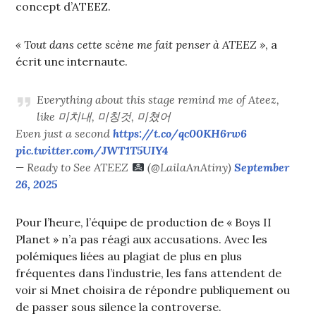
concept d’ATEEZ.
« Tout dans cette scène me fait penser à ATEEZ »
, a
écrit une internaute.
Everything about this stage remind me of Ateez,
like 미치내, 미칭것, 미쳤어
Even just a second
https://t.co/qc00KH6rw6
pic.twitter.com/JWT1T5UIY4
— Ready to See ATEEZ
(@LailaAnAtiny)
September
26, 2025
Pour l’heure, l’équipe de production de « Boys II
Planet » n’a pas réagi aux accusations. Avec les
polémiques liées au plagiat de plus en plus
fréquentes dans l’industrie, les fans attendent de
voir si Mnet choisira de répondre publiquement ou
de passer sous silence la controverse.