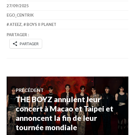
27/09/2025
EGO_CENTRIK
ATEEZ
,
BOYS II PLANET
PARTAGER :
PARTAGER
Navigation
PRÉCÉDENT
THE BOYZ annulent leur
Article
de
précédent :
concert à Macao et Taipei et
annoncent la fin de leur
l’article
tournée mondiale