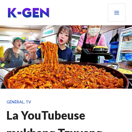
Aller
MEN
au
PRIN
contenu
principal
K-GEN
GÉNÉRAL
,
TV
La YouTubeuse