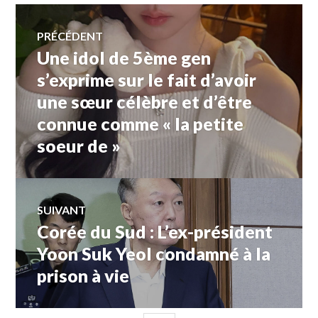
Navigation
PRÉCÉDENT
Une idol de 5ème gen
Article
de
précédent :
s’exprime sur le fait d’avoir
une sœur célèbre et d’être
l’article
connue comme « la petite
soeur de »
SUIVANT
Corée du Sud : L’ex-président
Article
Suivant:
Yoon Suk Yeol condamné à la
prison à vie