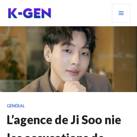
Aller
MEN
au
PRIN
contenu
principal
K-GEN
GÉNÉRAL
L’agence de Ji Soo nie