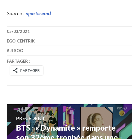
Source :
sportsseoul
05/03/2021
EGO_CENTRIK
JI SOO
PARTAGER :
PARTAGER
Navigation
PRÉCÉDENT
BTS : « Dynamite » remporte
Article
de
précédent :
son 32ème trophée dans une