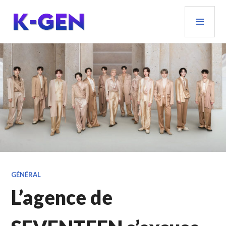
Aller
MEN
au
PRIN
contenu
principal
K-GEN
GÉNÉRAL
L’agence de