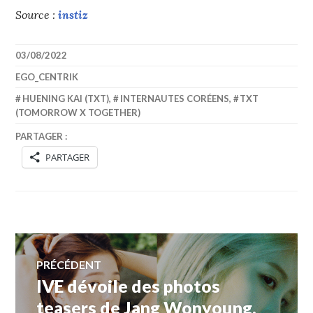
Source :
instiz
03/08/2022
EGO_CENTRIK
HUENING KAI (TXT)
,
INTERNAUTES CORÉENS
,
TXT
(TOMORROW X TOGETHER)
PARTAGER :
PARTAGER
Navigation
PRÉCÉDENT
IVE dévoile des photos
Article
de
précédent :
teasers de Jang Wonyoung,