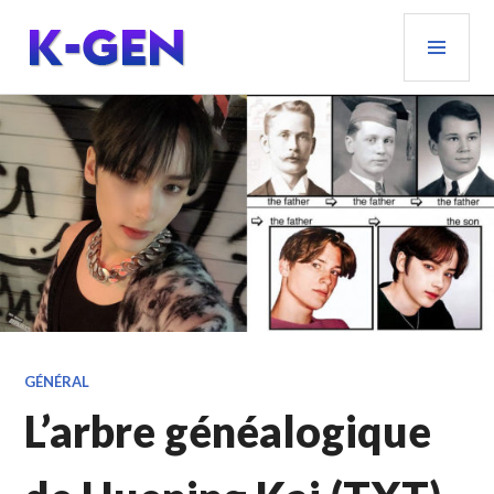
Aller
MEN
au
PRIN
contenu
principal
K-GEN
GÉNÉRAL
L’arbre généalogique