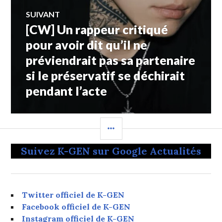
SUIVANT
[CW] Un rappeur critiqué
Article
Suivant:
pour avoir dit qu’il ne
préviendrait pas sa partenaire
si le préservatif se déchirait
pendant l’acte
COLONNE
LATÉRALE
Suivez K-GEN sur Google Actualités
Twitter officiel de K-GEN
Facebook officiel de K-GEN
Instagram officiel de K-GEN