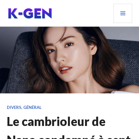
Aller
MEN
au
PRIN
contenu
principal
K-GEN
DIVERS
,
GÉNÉRAL
Le cambrioleur de