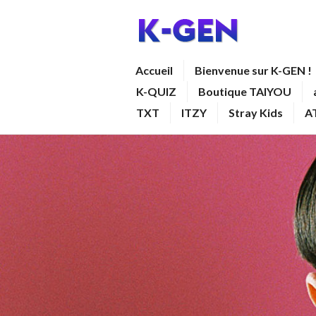
Aller
au
contenu
K-GEN
Accueil
Bienvenue sur K-GEN !
principal
K-QUIZ
Boutique TAIYOU
TXT
ITZY
Stray Kids
A