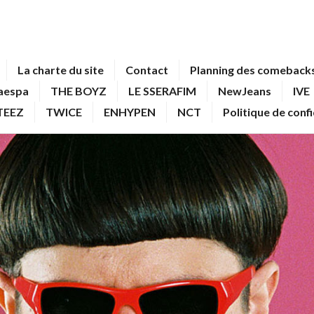
La charte du site
Contact
Planning des comebacks
aespa
THE BOYZ
LE SSERAFIM
NewJeans
IVE
TEEZ
TWICE
ENHYPEN
NCT
Politique de conf