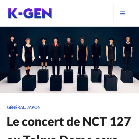
Aller
MEN
au
PRIN
contenu
principal
K-GEN
GÉNÉRAL
,
JAPON
Le concert de NCT 127