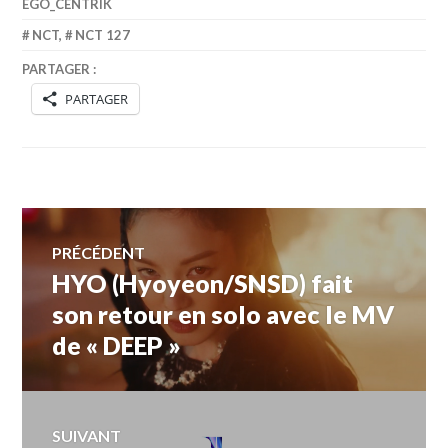
EGO_CENTRIK
NCT
,
NCT 127
PARTAGER :
PARTAGER
Navigation
PRÉCÉDENT
HYO (Hyoyeon/SNSD) fait
Article
de
précédent :
son retour en solo avec le MV
de « DEEP »
l’article
SUIVANT