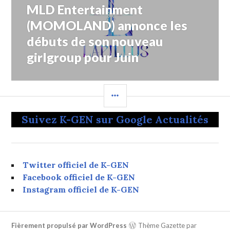
MLD Entertainment
Article
Suivant:
(MOMOLAND) annonce les
débuts de son nouveau
girlgroup pour Juin
COLONNE
LATÉRALE
Suivez K-GEN sur Google Actualités
Twitter officiel de K-GEN
Facebook officiel de K-GEN
Instagram officiel de K-GEN
Fièrement propulsé par WordPress
Thème Gazette par