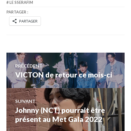
LE SSERAFIM
PARTAGER :
PARTAGER
Navigation
PRÉCÉDENT
VICTON de retour ce mois-ci
Article
de
précédent :
l’article
SUIVANT
Johnny (NCT) pourrait être
Article
Suivant:
présent au Met Gala 2022