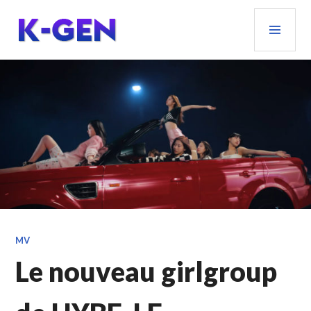
Aller
MEN
au
PRIN
contenu
principal
K-GEN
MV
Le nouveau girlgroup