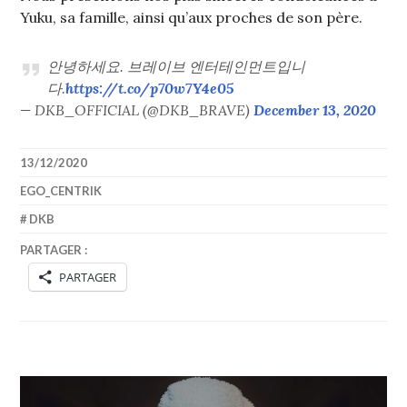
Yuku, sa famille, ainsi qu’aux proches de son père.
안녕하세요. 브레이브 엔터테인먼트입니
다.
https://t.co/p70w7Y4e05
— DKB_OFFICIAL (@DKB_BRAVE)
December 13, 2020
13/12/2020
EGO_CENTRIK
DKB
PARTAGER :
PARTAGER
Navigation