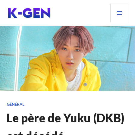
Aller
MEN
au
PRIN
contenu
principal
K-GEN
GÉNÉRAL
Le père de Yuku (DKB)