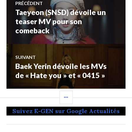
PRÉCÉDENT
Taeyeon (SNSD) dévoile un
Article
de
précédent :
teaser MV pour son
comeback
l’article
SUIVANT
Baek Yerin dévoile les MVs
Article
Suivant:
de « Hate you » et « 0415 »
COLONNE
LATÉRALE
Suivez K-GEN sur Google Actualités