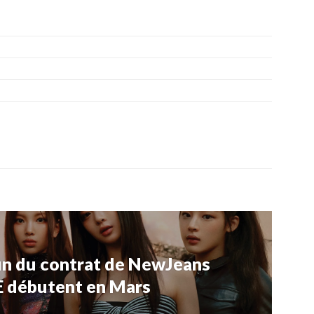
fin du contrat de NewJeans
 débutent en Mars