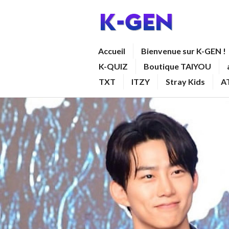
Aller
au
contenu
K-GEN
Accueil
Bienvenue sur K-GEN !
principal
K-QUIZ
Boutique TAIYOU
TXT
ITZY
Stray Kids
A