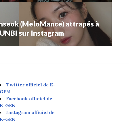
nseok (MeloMance) attrapés à
UNBI sur Instagram
Twitter officiel de K-
GEN
Facebook officiel de
K-GEN
Instagram officiel de
K-GEN