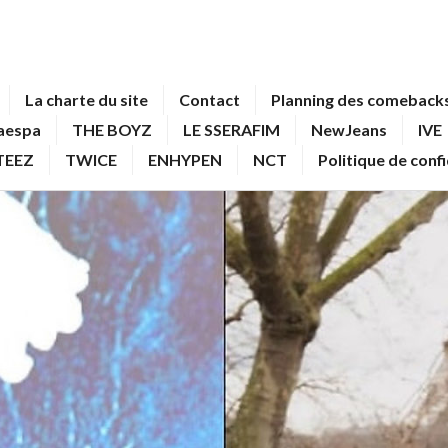
La charte du site
Contact
Planning des comebacks
aespa
THE BOYZ
LE SSERAFIM
NewJeans
IVE
TEEZ
TWICE
ENHYPEN
NCT
Politique de conf