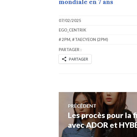
mondiale en 7 ans
07/02/2025
EGO_CENTRIK
2PM
,
TAECYEON (2PM)
PARTAGER :
PARTAGER
Navigation
PRÉCÉDENT
Les procès pour la 
Article
de
précédent :
avec ADOR et HYBE