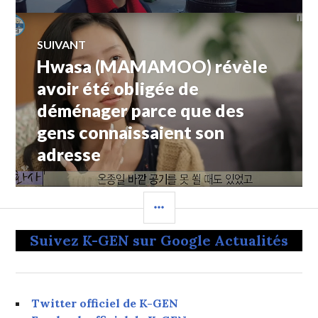
l’article
SUIVANT
Hwasa (MAMAMOO) révèle
Article
Suivant:
avoir été obligée de
déménager parce que des
gens connaissaient son
adresse
COLONNE
LATÉRALE
Suivez K-GEN sur Google Actualités
Twitter officiel de K-GEN