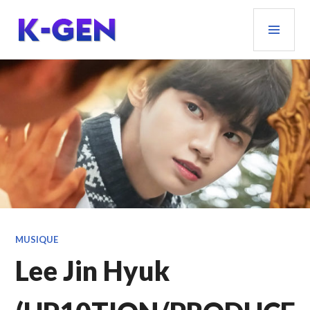
Aller
MEN
au
PRIN
contenu
principal
K-GEN
MUSIQUE
Lee Jin Hyuk