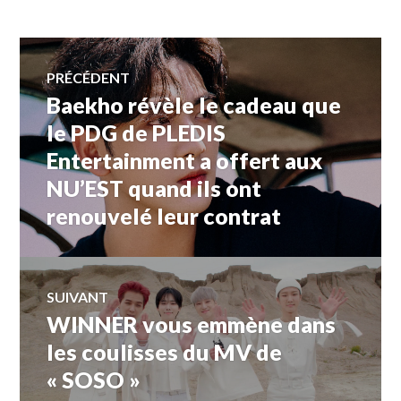
Navigation
PRÉCÉDENT
Baekho révèle le cadeau que
Article
de
précédent :
le PDG de PLEDIS
Entertainment a offert aux
l’article
NU’EST quand ils ont
renouvelé leur contrat
SUIVANT
WINNER vous emmène dans
Article
Suivant:
les coulisses du MV de
« SOSO »