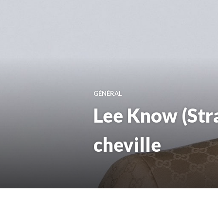
GÉNÉRAL
Lee Know (Stra
cheville