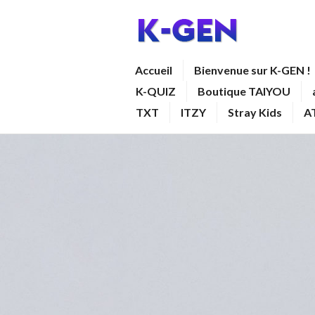
Aller
au
contenu
K-GEN
Accueil
Bienvenue sur K-GEN !
principal
K-QUIZ
Boutique TAIYOU
TXT
ITZY
Stray Kids
A