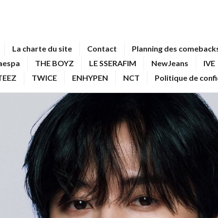
La charte du site
Contact
Planning des comebacks
aespa
THE BOYZ
LE SSERAFIM
NewJeans
IVE
TEEZ
TWICE
ENHYPEN
NCT
Politique de conf