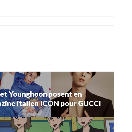
 et Younghoon posent en
zine italien ICON pour GUCCI