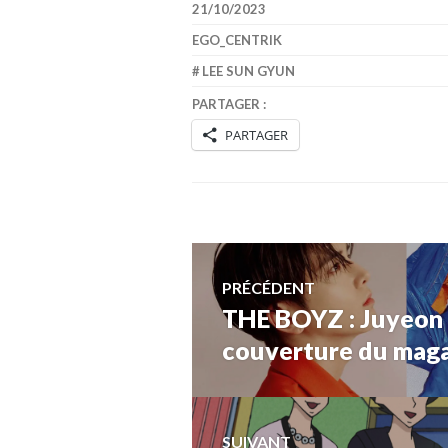
21/10/2023
EGO_CENTRIK
LEE SUN GYUN
PARTAGER :
PARTAGER
Navigation
PRÉCÉDENT
THE BOYZ : Juyeon
Article
de
précédent :
couverture du maga
l’article
SUIVANT