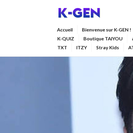
Aller
au
contenu
K-GEN
Accueil
Bienvenue sur K-GEN !
principal
K-QUIZ
Boutique TAIYOU
TXT
ITZY
Stray Kids
A