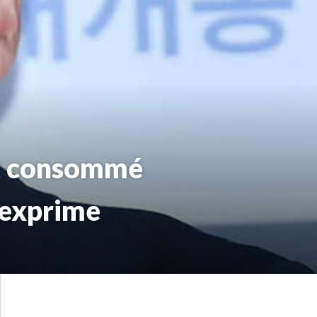
et consommé
’exprime