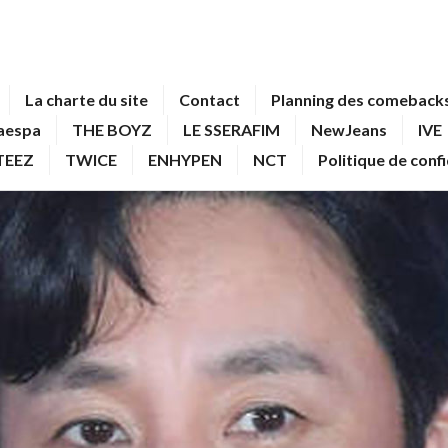
La charte du site
Contact
Planning des comebacks
aespa
THE BOYZ
LE SSERAFIM
NewJeans
IVE
TEEZ
TWICE
ENHYPEN
NCT
Politique de conf