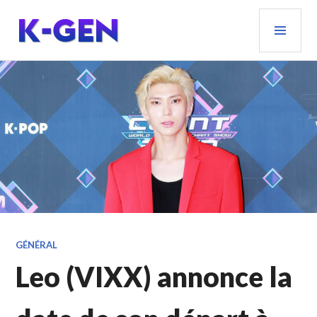
Aller
MEN
au
PRIN
contenu
principal
K-GEN
GÉNÉRAL
Leo (VIXX) annonce la