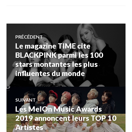
Navigation
PRÉCÉDENT
Le magazine TIME cite
Article
de
précédent :
BLACKPINK parmi les 100
stars montantes les plus
l’article
influentes du monde
SUIVANT
Les MelOn Music Awards
Article
Suivant:
2019 annoncent leurs TOP 10
Artistes