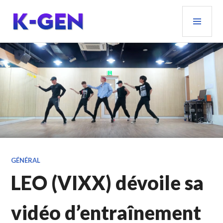
Aller
MEN
au
PRIN
contenu
principal
K-GEN
GÉNÉRAL
LEO (VIXX) dévoile sa
vidéo d’entraînement