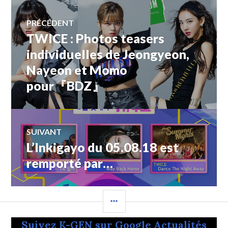
Navigation
PRÉCÉDENT
TWICE : Photos teasers
Article
de
précédent :
individuelles de Jeongyeon,
Nayeon et Momo
l’article
pour『BDZ』
SUIVANT
L’Inkigayo du 05.08.18 est
Article
Suivant:
remporté par…
COLONNE
LATÉRALE
Suivez K-GEN sur Google Actualités