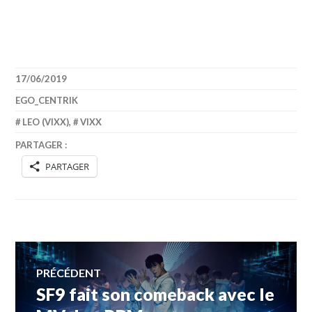
17/06/2019
EGO_CENTRIK
LEO (VIXX)
,
VIXX
PARTAGER :
PARTAGER
Navigation
PRÉCÉDENT
SF9 fait son comeback avec le
Article
de
précédent :