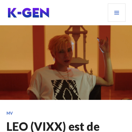
Aller
MEN
au
PRIN
contenu
principal
K-GEN
MV
LEO (VIXX) est de