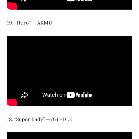
19. “Hero” — AKMU
18. “Super Lady” — (G)I-DLE