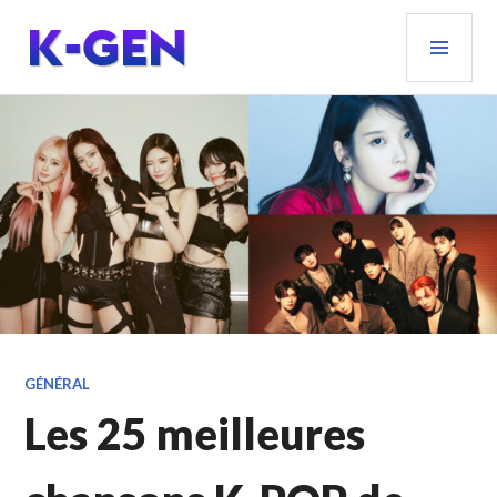
Aller
MEN
au
PRIN
contenu
principal
K-GEN
GÉNÉRAL
Les 25 meilleures