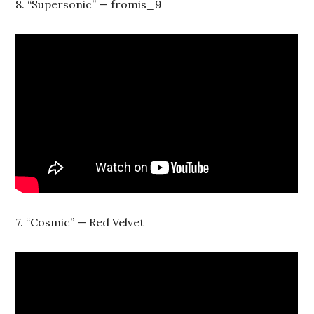
8. “Supersonic” — fromis_9
7. “Cosmic” — Red Velvet