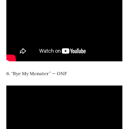
6. “Bye My Monster” — ONF