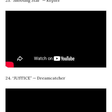
25. “Shooting Star” — Kep1er
24. “JUSTICE” — Dreamcatcher