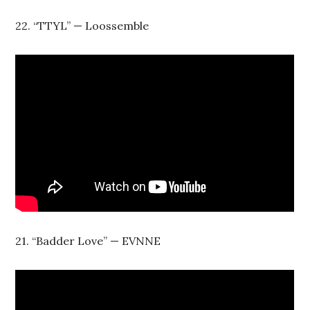
22. “TTYL” — Loossemble
21. “Badder Love” — EVNNE