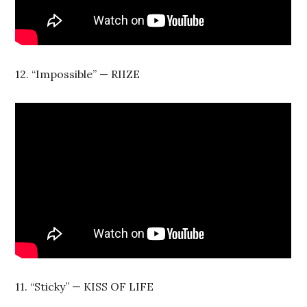
12. “Impossible” — RIIZE
11. “Sticky” — KISS OF LIFE