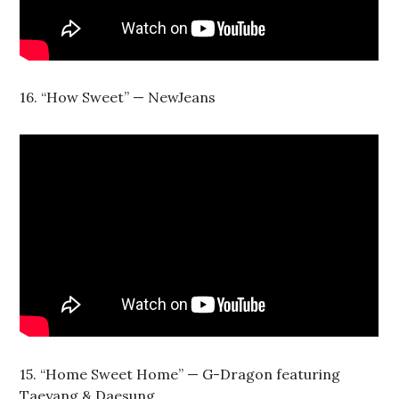
16. “How Sweet” — NewJeans
15. “Home Sweet Home” — G-Dragon featuring
Taeyang & Daesung