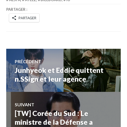
PARTAGER :
PARTAGER
Navigation
PRÉCÉDENT
Junhyeok et Eddie quittent
Article
de
précédent :
n.SSign et leur agence
l’article
SUIVANT
[TW] Corée du Sud : Le
Article
Suivant:
ministre de la Défense a