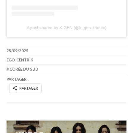
A post shared by K-GEN (@k_gen_france)
25/09/2025
EGO_CENTRIK
CORÉE DU SUD
PARTAGER :
PARTAGER
Navigation