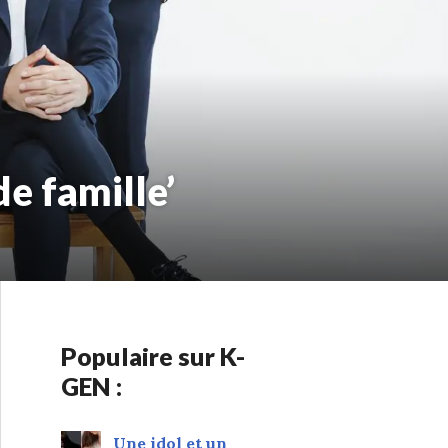
e famille’
Populaire sur K-
GEN :
Une idol et un