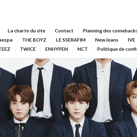
La charte du site
Contact
Planning des comebacks
aespa
THE BOYZ
LE SSERAFIM
NewJeans
IVE
TEEZ
TWICE
ENHYPEN
NCT
Politique de conf