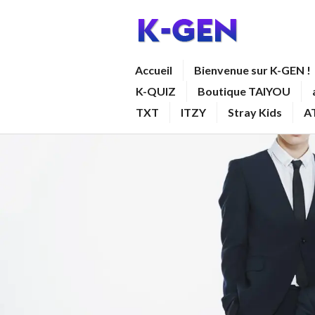
Aller
au
contenu
K-GEN
Accueil
Bienvenue sur K-GEN !
principal
K-QUIZ
Boutique TAIYOU
TXT
ITZY
Stray Kids
A