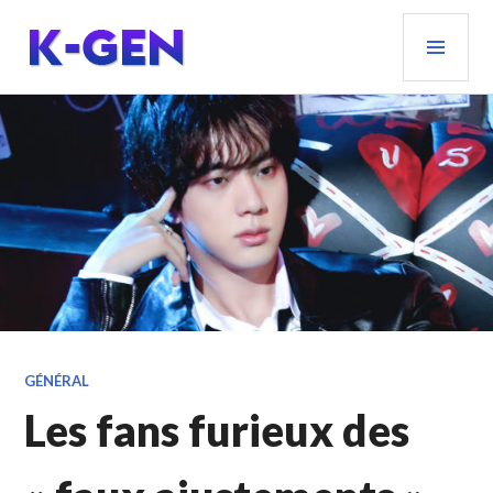
Aller
MEN
au
PRIN
contenu
principal
K-GEN
GÉNÉRAL
Les fans furieux des