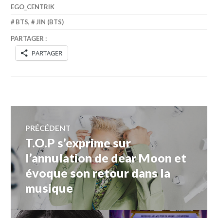
EGO_CENTRIK
BTS
,
JIN (BTS)
PARTAGER :
PARTAGER
Navigation
PRÉCÉDENT
T.O.P s’exprime sur
Article
de
précédent :
l’annulation de dear Moon et
évoque son retour dans la
l’article
musique