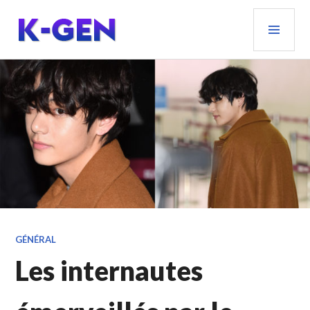
Aller
MEN
au
PRIN
contenu
principal
K-GEN
GÉNÉRAL
Les internautes