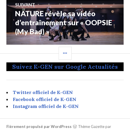
SUIVANT
NATURE révèle sa vidéo
Article
Suivant:
d’entraînement sur « OOPSIE
(My Bad) »
COLONNE
LATÉRALE
Suivez K-GEN sur Google Actualités
Twitter officiel de K-GEN
Facebook officiel de K-GEN
Instagram officiel de K-GEN
Fièrement propulsé par WordPress
Thème Gazette par