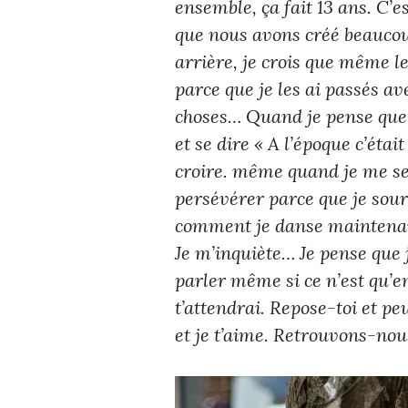
ensemble, ça fait 13 ans. C’es
que nous avons créé beaucou
arrière, je crois que même l
parce que je les ai passés a
choses… Quand je pense que tu
et se dire « A l’époque c’étai
croire. même quand je me se
persévérer parce que je sour
comment je danse maintenant
Je m’inquiète… Je pense que 
parler même si ce n’est qu’e
t’attendrai. Repose-toi et p
et je t’aime. Retrouvons-nou