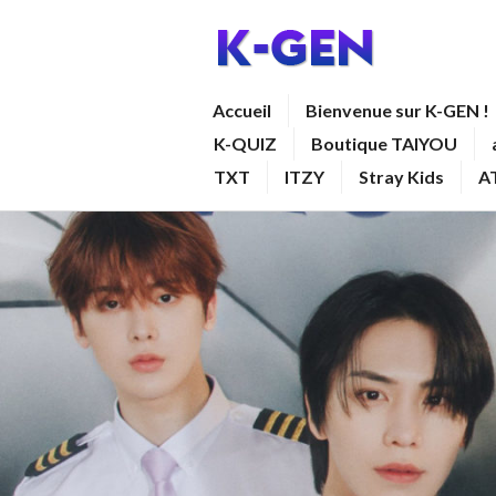
Aller
au
contenu
K-GEN
Accueil
Bienvenue sur K-GEN !
principal
K-QUIZ
Boutique TAIYOU
TXT
ITZY
Stray Kids
A