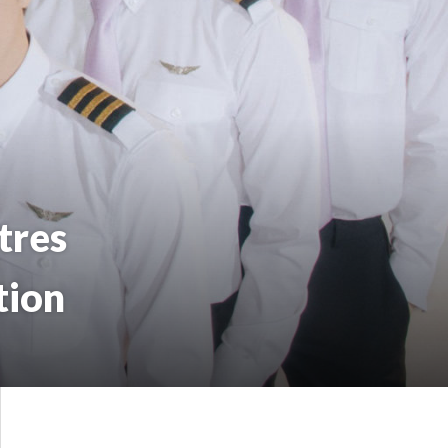
tres
tion