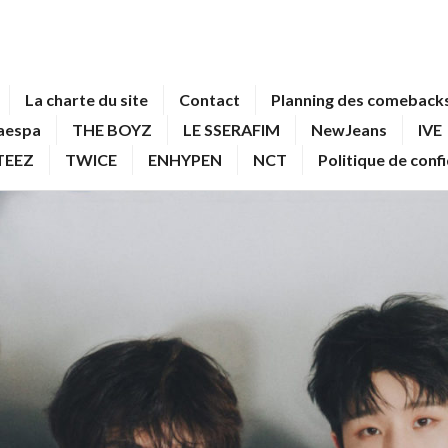
La charte du site
Contact
Planning des comebacks
aespa
THE BOYZ
LE SSERAFIM
NewJeans
IVE
TEEZ
TWICE
ENHYPEN
NCT
Politique de conf