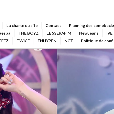
La charte du site
Contact
Planning des comebacks
aespa
THE BOYZ
LE SSERAFIM
NewJeans
IVE
TEEZ
TWICE
ENHYPEN
NCT
Politique de conf