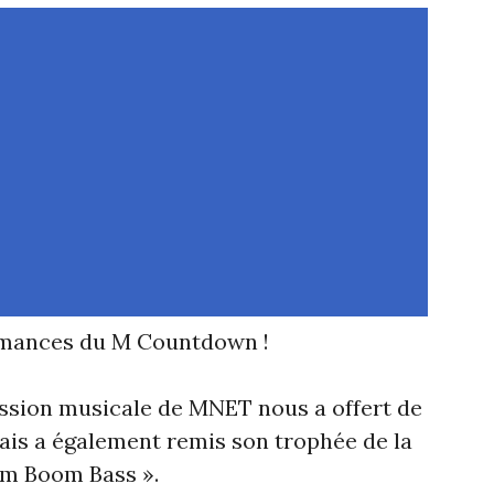
rmances du M Countdown !
ssion musicale de MNET nous a offert de
is a également remis son trophée de la
om Boom Bass ».