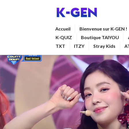
Aller
au
contenu
K-GEN
Accueil
Bienvenue sur K-GEN !
principal
K-QUIZ
Boutique TAIYOU
TXT
ITZY
Stray Kids
A