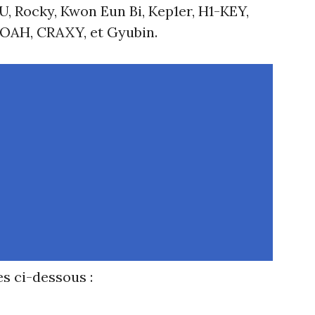
.U, Rocky, Kwon Eun Bi, Kep1er, H1-KEY,
OAH, CRAXY, et Gyubin.
s ci-dessous :