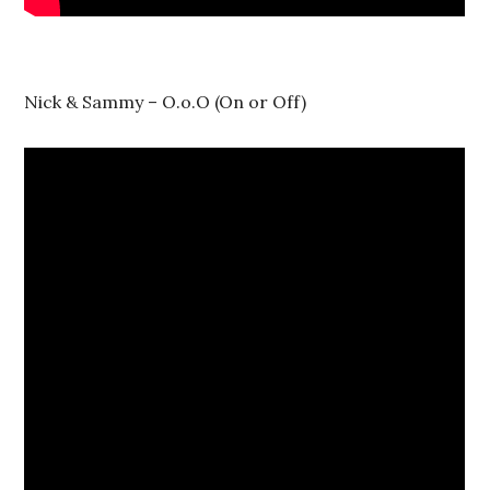
Nick & Sammy – O.o.O (On or Off)