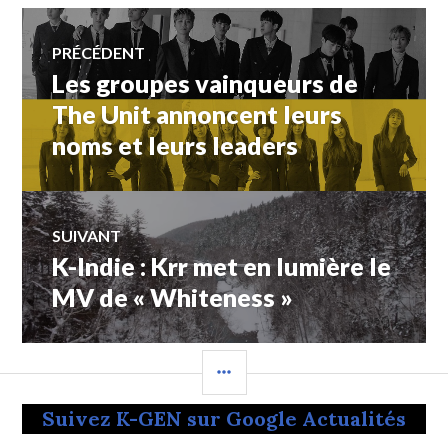
Navigation
PRÉCÉDENT
Les groupes vainqueurs de
Article
de
précédent :
The Unit annoncent leurs
noms et leurs leaders
l’article
SUIVANT
K-Indie : Krr met en lumière le
Article
Suivant:
MV de « Whiteness »
COLONNE
LATÉRALE
Suivez K-GEN sur Google Actualités