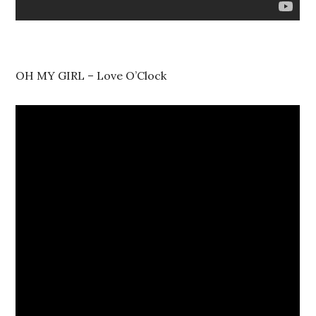
OH MY GIRL – Love O’Clock