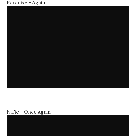
Paradise – Again
N.Tic – Once Again