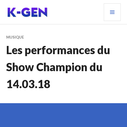
Aller
MEN
au
PRIN
contenu
principal
K-GEN
MUSIQUE
Les performances du
Show Champion du
14.03.18