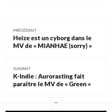
Navigation
PRÉCÉDENT
Heize est un cyborg dans le
Article
de
précédent :
MV de « MIANHAE (sorry) »
l’article
SUIVANT
K-Indie : Aurorasting fait
Article
Suivant:
paraître le MV de « Green »
COLONNE
LATÉRALE