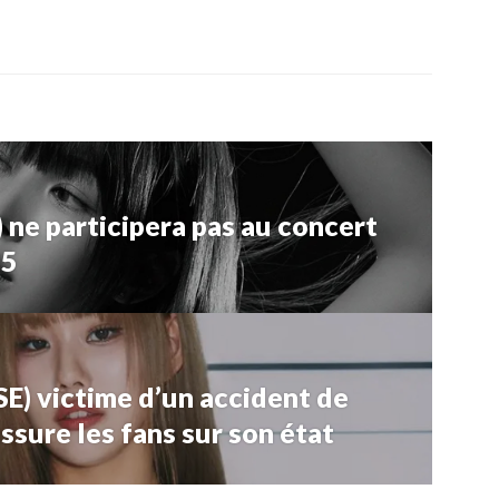
ne participera pas au concert
25
) victime d’un accident de
assure les fans sur son état