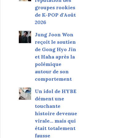
réputation des
groupes rookies
de K-POP d'Août
2026
Jung Joon Won
reçoit le soutien
de Gong Hyo Jin
et Haha après la
polémique
autour de son
comportement
Un idol de HYBE
dément une
touchante
histoire devenue
virale... mais qui
était totalement
fausse