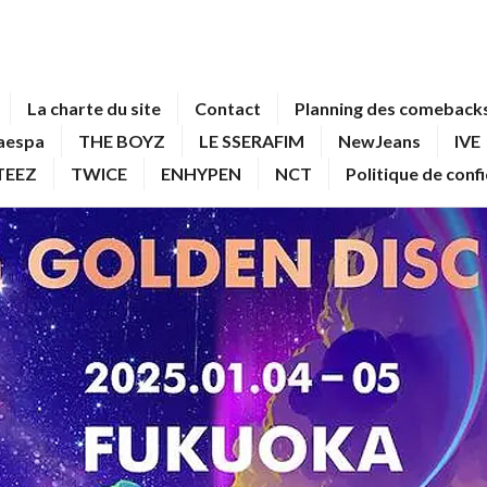
La charte du site
Contact
Planning des comebacks
aespa
THE BOYZ
LE SSERAFIM
NewJeans
IVE
TEEZ
TWICE
ENHYPEN
NCT
Politique de conf