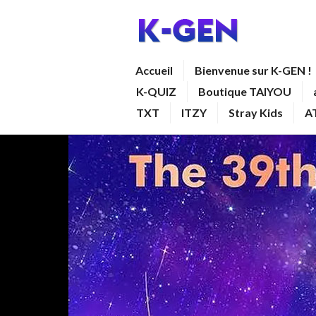
Aller
au
contenu
K-GEN
Accueil
Bienvenue sur K-GEN !
principal
K-QUIZ
Boutique TAIYOU
TXT
ITZY
Stray Kids
A