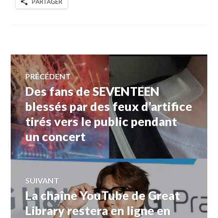
PARTAGER
Navigation
PRÉCÉDENT
Des fans de SEVENTEEN
Article
de
précédent :
blessés par des feux d’artifice
tirés vers le public pendant
l’article
un concert
SUIVANT
La chaîne YouTube de Great
Article
Suivant:
Library restera en ligne en