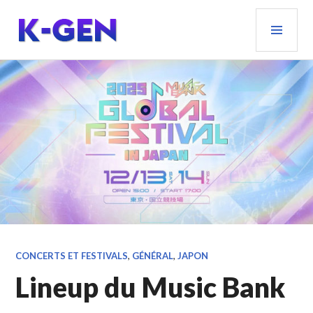
Aller
MEN
au
PRIN
contenu
principal
K-GEN
CONCERTS ET FESTIVALS
,
GÉNÉRAL
,
JAPON
Lineup du Music Bank