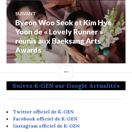
SUIVANT
Byeon Woo Seok et Kim Hye
Article
Suivant:
Yoon de « Lovely Runner »
réunis aux Baeksang Arts
Awards
COLONNE
LATÉRALE
Suivez K-GEN sur Google Actualités
Twitter officiel de K-GEN
Facebook officiel de K-GEN
Instagram officiel de K-GEN