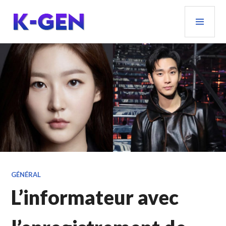
Aller
MEN
au
PRIN
contenu
principal
K-GEN
GÉNÉRAL
L’informateur avec