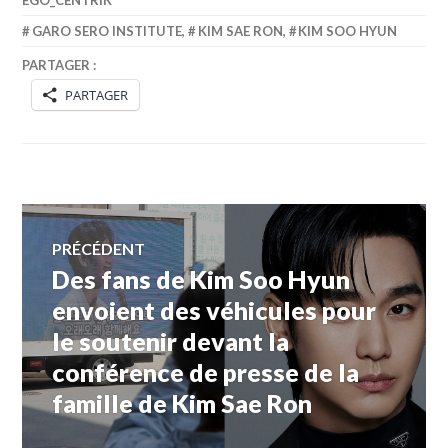
EGO_CENTRIK
GARO SERO INSTITUTE
,
KIM SAE RON
,
KIM SOO HYUN
PARTAGER :
PARTAGER
Navigation
PRÉCÉDENT
Des fans de Kim Soo Hyun
Article
de
précédent :
envoient des véhicules pour
le soutenir devant la
l’article
conférence de presse de la
famille de Kim Sae Ron