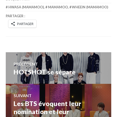
HWASA (MAMAMOO)
,
MAMAMOO
,
WHEEIN (MAMAMOO)
PARTAGER :
PARTAGER
Navigation
PRÉCÉDENT
HOTSHOT se sépare
Article
de
précédent :
l’article
SUIVANT
Les BTS évoquent leur
Article
Suivant:
nomination et leur