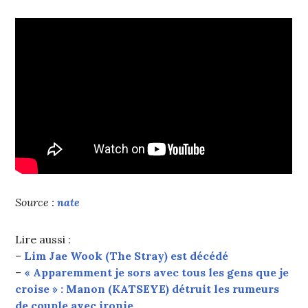
Source :
nate
Lire aussi :
–
Lim Jae Wook (The Stray) est décédé
–
« Apparemment je sors avec tous les gens que je
croise » : Manon (KATSEYE) détruit les rumeurs
de couple avec ironie