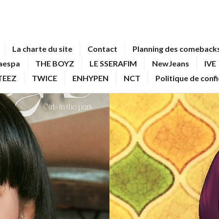
La charte du site
Contact
Planning des comebacks
aespa
THE BOYZ
LE SSERAFIM
NewJeans
IVE
TEEZ
TWICE
ENHYPEN
NCT
Politique de conf