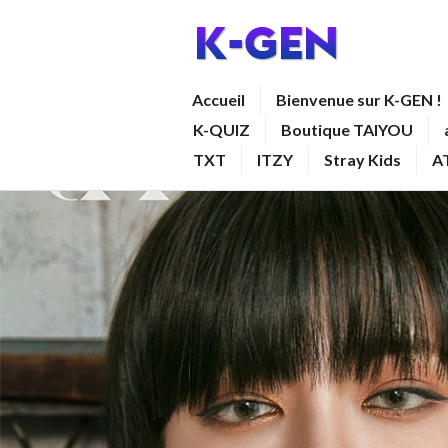
Aller
au
contenu
K-GEN
Accueil
Bienvenue sur K-GEN !
principal
K-QUIZ
Boutique TAIYOU
TXT
ITZY
Stray Kids
A