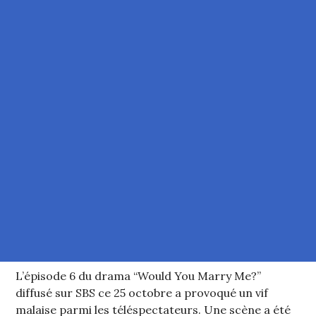
L’épisode 6 du drama “Would You Marry Me?”
diffusé sur SBS ce 25 octobre a provoqué un vif
malaise parmi les téléspectateurs. Une scène a été