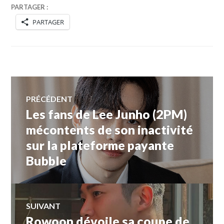
PARTAGER :
PARTAGER
Navigation
PRÉCÉDENT
Les fans de Lee Junho (2PM)
Article
de
précédent :
mécontents de son inactivité
sur la plateforme payante
l’article
Bubble
SUIVANT
Rowoon dévoile sa coupe de
Article