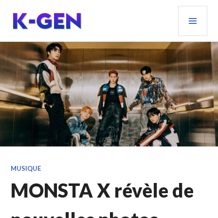
Aller
MEN
au
PRIN
contenu
principal
K-GEN
MUSIQUE
MONSTA X révèle de