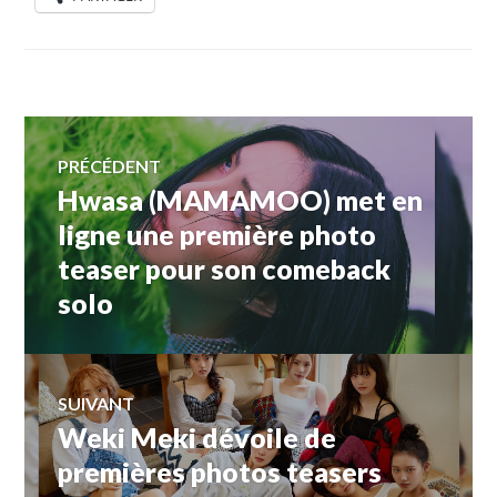
Navigation
PRÉCÉDENT
Hwasa (MAMAMOO) met en
Article
de
précédent :
ligne une première photo
teaser pour son comeback
l’article
solo
SUIVANT
Weki Meki dévoile de
Article
Suivant:
premières photos teasers