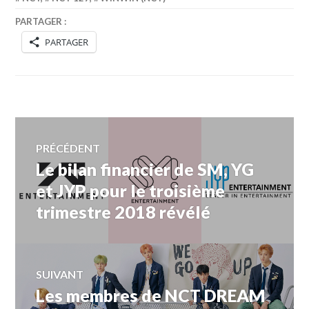
PARTAGER :
PARTAGER
Navigation
PRÉCÉDENT
Le bilan financier de SM, YG
Article
de
précédent :
et JYP pour le troisième
trimestre 2018 révélé
l’article
SUIVANT
Les membres de NCT DREAM
Article
Suivant: