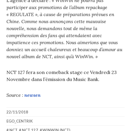
L’agence a déclaré :
« WinWin ne pourra pas
participer aux promotions de l’album repackage
« REGULATE », à cause de préparations prévues en
Chine. Comme nous annonçons cette mauvaise
nouvelle, nous demandons tout de même la
compréhension des fans qui attendaient avec
impatience ces promotions. Nous aimerions que vous
donniez un accueil chaleureux et beaucoup d’amour au
nouvel album de NCT, ainsi qu’à WinWin. »
NCT 127 fera son comeback stage ce Vendredi 23
Novembre dans l’émission du Music Bank.
Source :
newsen
22/11/2018
EGO_CENTRIK
NCT
,
NCT 127
,
WINWIN (NCT)