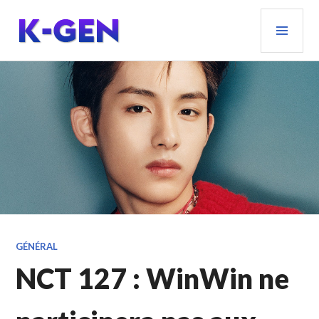
Aller
MEN
au
PRIN
contenu
principal
K-GEN
GÉNÉRAL
NCT 127 : WinWin ne