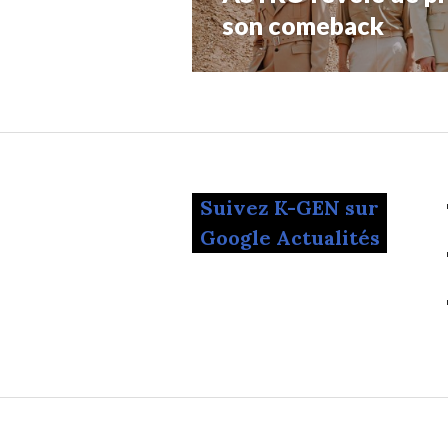
Suivant:
son comeback
Suivez K-GEN sur
Google Actualités