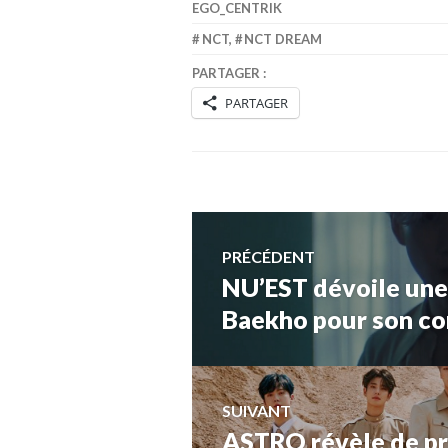
EGO_CENTRIK
NCT
,
NCT DREAM
PARTAGER :
PARTAGER
Navigation
PRÉCÉDENT
NU’EST dévoile une 
Article
de
précédent :
Baekho pour son c
l’article
SUIVANT
ASTRO révèle de pr
Article