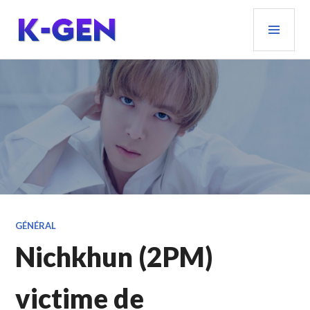
Aller
MEN
au
PRIN
contenu
principal
K-GEN
GÉNÉRAL
Nichkhun (2PM)
victime de