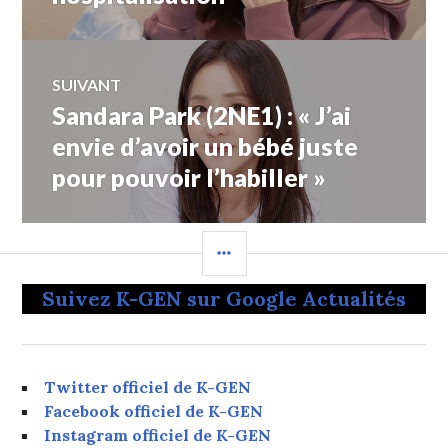
l’article
SUIVANT
Sandara Park (2NE1) : « J’ai
Article
Suivant:
envie d’avoir un bébé juste
pour pouvoir l’habiller »
COLONNE
LATÉRALE
Suivez K-GEN sur Google Actualités
Twitter officiel de K-GEN
Facebook officiel de K-GEN
Instagram officiel de K-GEN