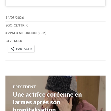
14/03/2026
EGO_CENTRIK
2PM
,
NICHKHUN (2PM)
PARTAGER :
PARTAGER
Navigation
PRÉCÉDENT
Une actrice coréenne en
Article
de
précédent :
larmes après son
hospitalisation