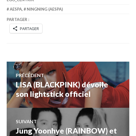
AESPA
,
NINGNING (AESPA)
PARTAGER :
PARTAGER
Navigation
PRÉCÉDENT
LISA (BLACKPINK) dévoile
Article
de
précédent :
son lightstick officiel
l’article
SUIVANT
Jung Yoonhye (RAINBOW) et
Article