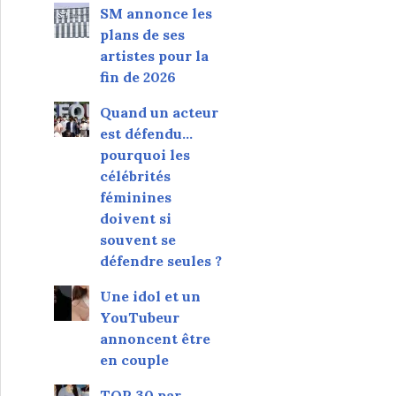
SM annonce les
plans de ses
artistes pour la
fin de 2026
Quand un acteur
est défendu…
pourquoi les
célébrités
féminines
doivent si
souvent se
défendre seules ?
Une idol et un
YouTubeur
annoncent être
en couple
TOP 30 par