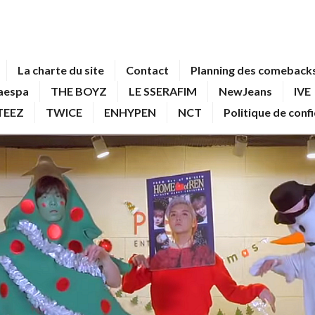
La charte du site
Contact
Planning des comebacks
aespa
THE BOYZ
LE SSERAFIM
NewJeans
IVE
TEEZ
TWICE
ENHYPEN
NCT
Politique de conf