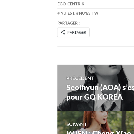
EGO_CENTRIK
NU'EST
,
NU'EST W
PARTAGER :
PARTAGER
Navigation
PRÉCÉDENT
Seolhyun (AOA) s’es
Article
de
précédent :
pour GQ KOREA
l’article
SUIVANT
WJSN : Cheng Xiao, 
Article