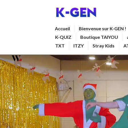
Aller
au
contenu
K-GEN
Accueil
Bienvenue sur K-GEN !
principal
K-QUIZ
Boutique TAIYOU
TXT
ITZY
Stray Kids
A