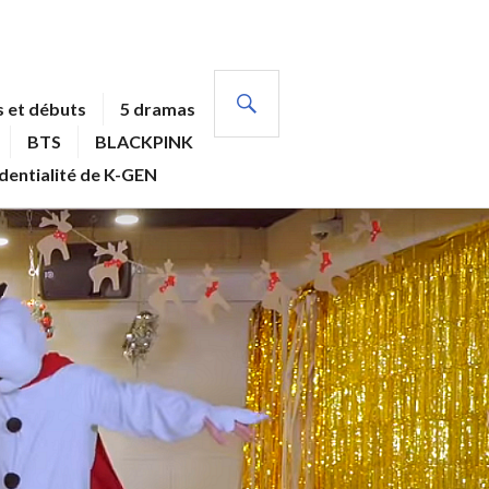
RECHERCHE
 et débuts
5 dramas
BTS
BLACKPINK
identialité de K-GEN