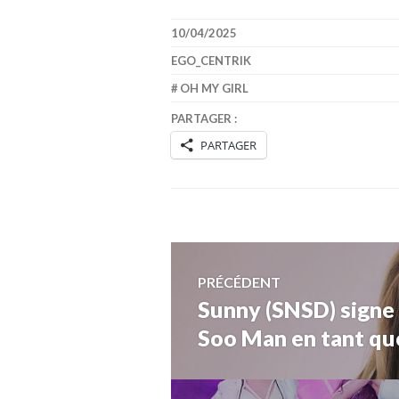
10/04/2025
EGO_CENTRIK
OH MY GIRL
PARTAGER :
PARTAGER
Navigation
PRÉCÉDENT
Sunny (SNSD) signe 
Article
de
précédent :
Soo Man en tant qu
l’article