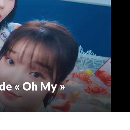
 de « Oh My »