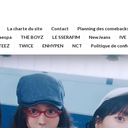
La charte du site
Contact
Planning des comebacks
aespa
THE BOYZ
LE SSERAFIM
NewJeans
IVE
TEEZ
TWICE
ENHYPEN
NCT
Politique de conf