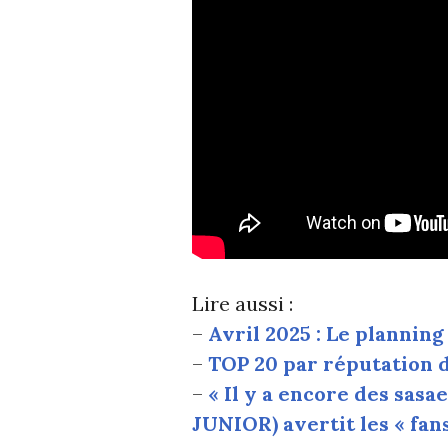
Lire aussi :
–
Avril 2025 : Le plannin
–
TOP 20 par réputation d
–
« Il y a encore des sasa
JUNIOR) avertit les « fans