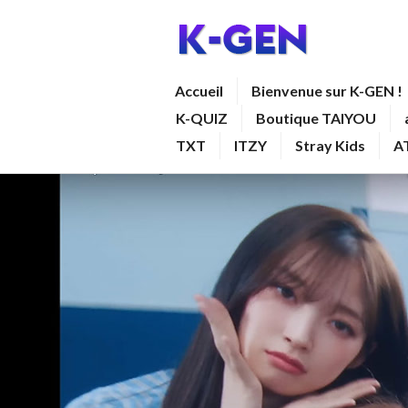
Aller
au
contenu
K-GEN
Accueil
Bienvenue sur K-GEN !
principal
K-QUIZ
Boutique TAIYOU
TXT
ITZY
Stray Kids
A