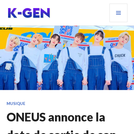
Aller
MEN
au
PRIN
contenu
principal
K-GEN
MUSIQUE
ONEUS annonce la