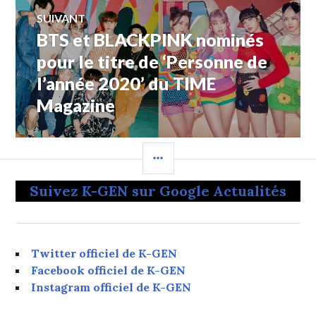
SUIVANT
BTS et BLACKPINK nominés
Article
Suivant:
pour le titre de ‘Personne de
l’année 2020’ du TIME
Magazine
COLONNE
LATÉRALE
Suivez K-GEN sur Google Actualités
Twitter officiel de K-GEN
Facebook officiel de K-GEN
Instagram officiel de K-GEN