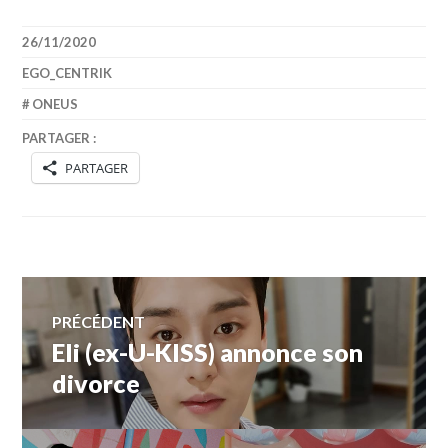
26/11/2020
EGO_CENTRIK
ONEUS
PARTAGER :
PARTAGER
Navigation
PRÉCÉDENT
Eli (ex-U-KISS) annonce son
Article
de
précédent :
divorce
l’article