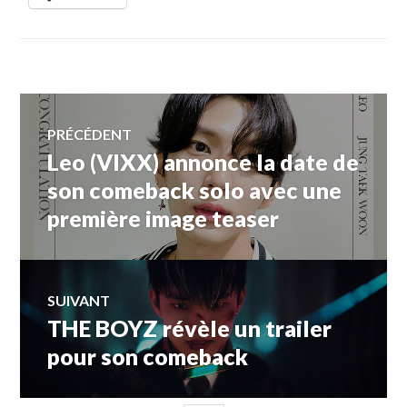
Navigation
PRÉCÉDENT
Leo (VIXX) annonce la date de
Article
de
précédent :
son comeback solo avec une
première image teaser
l’article
SUIVANT
THE BOYZ révèle un trailer
Article
Suivant:
pour son comeback