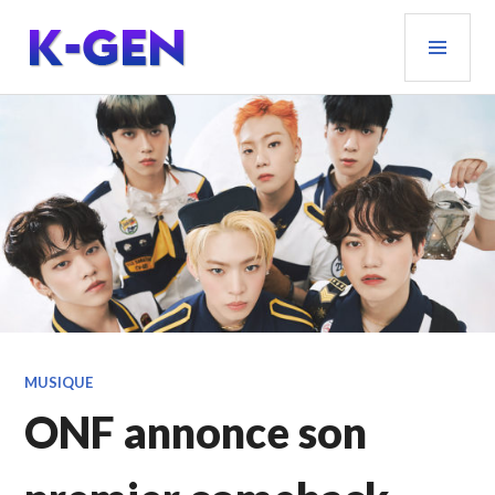
Aller
MEN
au
PRIN
contenu
principal
K-GEN
MUSIQUE
ONF annonce son