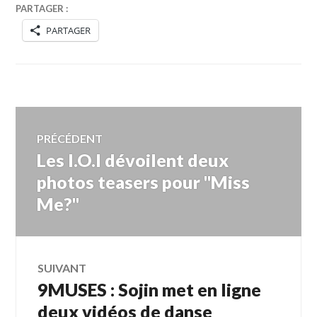
PARTAGER :
PARTAGER
Navigation
PRÉCÉDENT
Les I.O.I dévoilent deux
Article
de
précédent :
photos teasers pour "Miss
Me?"
l’article
SUIVANT
9MUSES : Sojin met en ligne
Article
Suivant:
deux vidéos de danse