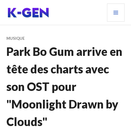
Aller
MEN
au
PRIN
contenu
principal
K-GEN
MUSIQUE
Park Bo Gum arrive en
tête des charts avec
son OST pour
"Moonlight Drawn by
Clouds"