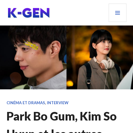
Aller
MEN
au
PRIN
contenu
principal
K-GEN
CINÉMA ET DRAMAS
,
INTERVIEW
Park Bo Gum, Kim So