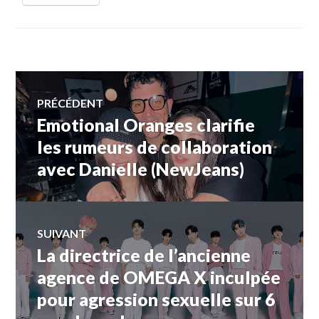
Navigation
PRÉCÉDENT
Emotional Oranges clarifie
Article
de
précédent :
les rumeurs de collaboration
avec Danielle (NewJeans)
l’article
SUIVANT
La directrice de l’ancienne
Article
Suivant:
agence de OMEGA X inculpée
pour agression sexuelle sur 6