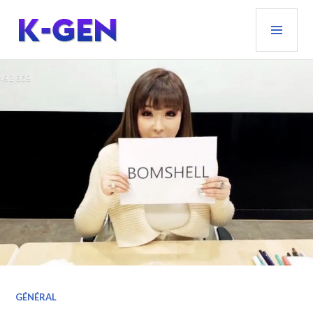
Aller
MEN
au
PRIN
contenu
principal
K-GEN
GÉNÉRAL