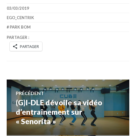
03/03/2019
EGO_CENTRIK
PARK BOM
PARTAGER :
PARTAGER
Navigation
PRÉCÉDENT
(G)I-DLE dévoile sa vidéo
Article
de
précédent :
d’entraînement sur
« Senorita »
l’article