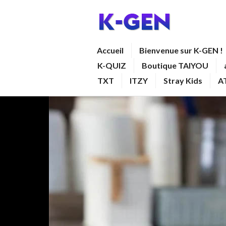
Aller
au
contenu
K-GEN
Accueil
Bienvenue sur K-GEN !
principal
K-QUIZ
Boutique TAIYOU
TXT
ITZY
Stray Kids
A