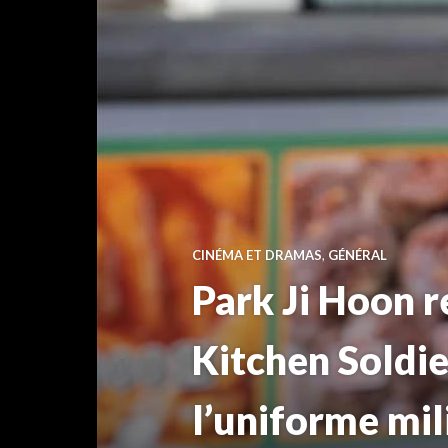
CINÉMA ET DRAMAS
,
GÉNÉRAL
Park Ji Hoon r
Kitchen Soldier
l’uniforme mil