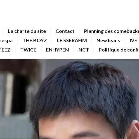
La charte du site
Contact
Planning des comebacks
aespa
THE BOYZ
LE SSERAFIM
NewJeans
IVE
TEEZ
TWICE
ENHYPEN
NCT
Politique de conf