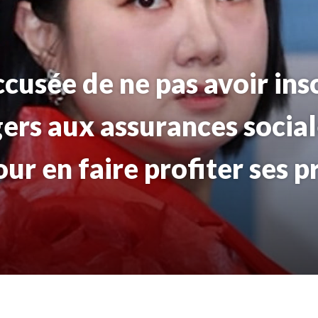
cusée de ne pas avoir insc
ers aux assurances social
ur en faire profiter ses p