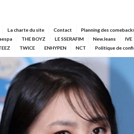
La charte du site
Contact
Planning des comebacks
aespa
THE BOYZ
LE SSERAFIM
NewJeans
IVE
TEEZ
TWICE
ENHYPEN
NCT
Politique de conf