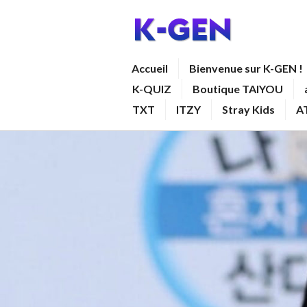
Aller
au
contenu
K-GEN
Accueil
Bienvenue sur K-GEN !
principal
K-QUIZ
Boutique TAIYOU
TXT
ITZY
Stray Kids
A